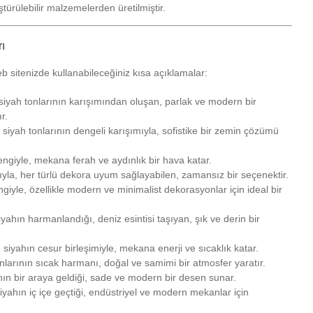
ürülebilir malzemelerden üretilmiştir.
ı
eb sitenizde kullanabileceğiniz kısa açıklamalar:
 siyah tonlarının karışımından oluşan, parlak ve modern bir
r.
siyah tonlarının dengeli karışımıyla, sofistike bir zemin çözümü
ngiyle, mekana ferah ve aydınlık bir hava katar.
rıyla, her türlü dekora uyum sağlayabilen, zamansız bir seçenektir.
iyle, özellikle modern ve minimalist dekorasyonlar için ideal bir
ahın harmanlandığı, deniz esintisi taşıyan, şık ve derin bir
 siyahın cesur birleşimiyle, mekana enerji ve sıcaklık katar.
larının sıcak harmanı, doğal ve samimi bir atmosfer yaratır.
hın bir araya geldiği, sade ve modern bir desen sunar.
iyahın iç içe geçtiği, endüstriyel ve modern mekanlar için