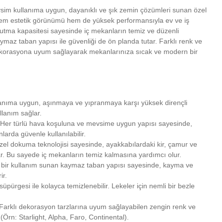
sim kullanıma uygun, dayanıklı ve şık zemin çözümleri sunan özel
 hem estetik görünümü hem de yüksek performansıyla ev ve iş
m tutma kapasitesi sayesinde iç mekanların temiz ve düzenli
maz taban yapısı ile güvenliği de ön planda tutar. Farklı renk ve
dekorasyona uyum sağlayarak mekanlarınıza sıcak ve modern bir
nıma uygun, aşınmaya ve yıpranmaya karşı yüksek dirençli
llanım sağlar.
Her türlü hava koşuluna ve mevsime uygun yapısı sayesinde,
arda güvenle kullanılabilir.
el dokuma teknolojisi sayesinde, ayakkabılardaki kir, çamur ve
utar. Bu sayede iç mekanların temiz kalmasına yardımcı olur.
bir kullanım sunan kaymaz taban yapısı sayesinde, kayma ve
ir.
süpürgesi ile kolayca temizlenebilir. Lekeler için nemli bir bezle
Farklı dekorasyon tarzlarına uyum sağlayabilen zengin renk ve
Örn: Starlight, Alpha, Faro, Continental).