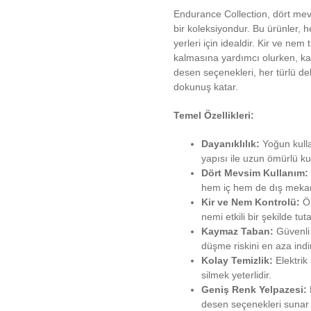
Endurance Collection, dört mev
bir koleksiyondur. Bu ürünler,
yerleri için idealdir. Kir ve ne
kalmasına yardımcı olurken, kay
desen seçenekleri, her türlü 
dokunuş katar.
Temel Özellikleri:
Dayanıklılık:
Yoğun kulla
yapısı ile uzun ömürlü ku
Dört Mevsim Kullanım:
hem iç hem de dış mekanl
Kir ve Nem Kontrolü:
Öz
nemi etkili bir şekilde t
Kaymaz Taban:
Güvenli 
düşme riskini en aza indir
Kolay Temizlik:
Elektrik 
silmek yeterlidir.
Geniş Renk Yelpazesi:
desen seçenekleri sunar (