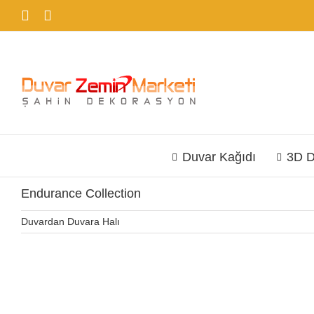
Skip
Facebook
Instagram
to
content
Duvar Kağıdı
3D D
Endurance Collection
Duvardan Duvara Halı