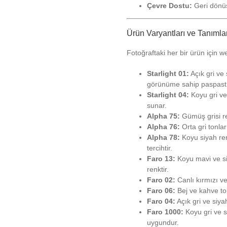
Çevre Dostu:
Geri dönüşt
Ürün Varyantları ve Tanımlar
Fotoğraftaki her bir ürün için w
Starlight 01:
Açık gri ve
görünüme sahip paspastı
Starlight 04:
Koyu gri ve 
sunar.
Alpha 75:
Gümüş grisi re
Alpha 76:
Orta gri tonla
Alpha 78:
Koyu siyah reng
tercihtir.
Faro 13:
Koyu mavi ve siy
renktir.
Faro 02:
Canlı kırmızı ve
Faro 06:
Bej ve kahve ton
Faro 04:
Açık gri ve siya
Faro 1000:
Koyu gri ve s
uygundur.