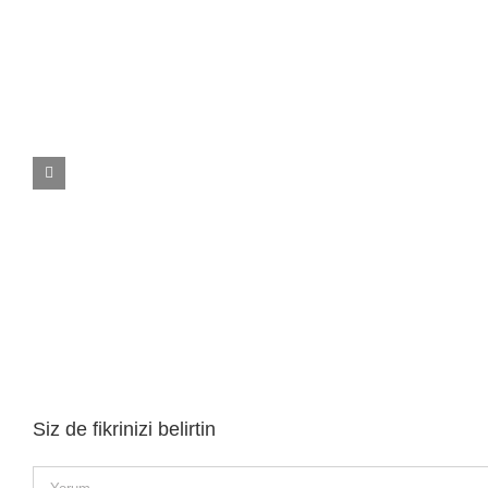
Variety Collection 3
Betap Luxor D
H
Siz de fikrinizi belirtin
Yorum