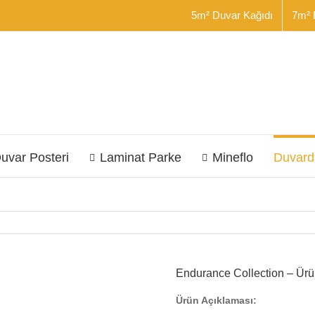
5m² Duvar Kağıdı
7m² 
uvar Posteri
Laminat Parke
Mineflo
Duvard
Endurance Collection – Ürün
Ürün Açıklaması: