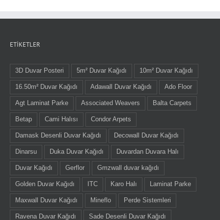
ETIKETLER
3D Duvar Posteri
5m² Duvar Kağıdı
10m² Duvar Kağıdı
16.50m² Duvar Kağıdı
Adawall Duvar Kağıdı
Ado Floor
Agt Laminat Parke
Associated Weavers
Balta Carpets
Betap
Cami Halısı
Condor Arpets
Damask Desenli Duvar Kağıdı
Decowall Duvar Kağıdı
Dinarsu
Duka Duvar Kağıdı
Duvardan Duvara Halı
Duvar Kağıdı
Gerflor
Gmzwall duvar kağıdı
Golden Duvar Kağıdı
ITC
Karo Halı
Laminat Parke
Maxwall Duvar Kağıdı
Mineflo
Perde Sistemleri
Ravena Duvar Kağıdı
Sade Desenli Duvar Kağıdı