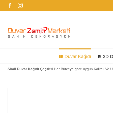
Skip
Facebook
Instagram
to
content
Duvar Kağıdı
3D D
Simli Duvar Kağıdı
Çeşitleri Her Bütçeye göre uygun Kaliteli Ve 