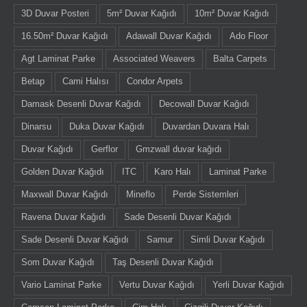
3D Duvar Posteri
5m² Duvar Kağıdı
10m² Duvar Kağıdı
16.50m² Duvar Kağıdı
Adawall Duvar Kağıdı
Ado Floor
Agt Laminat Parke
Associated Weavers
Balta Carpets
Betap
Cami Halısı
Condor Arpets
Damask Desenli Duvar Kağıdı
Decowall Duvar Kağıdı
Dinarsu
Duka Duvar Kağıdı
Duvardan Duvara Halı
Duvar Kağıdı
Gerflor
Gmzwall duvar kağıdı
Golden Duvar Kağıdı
ITC
Karo Halı
Laminat Parke
Maxwall Duvar Kağıdı
Mineflo
Perde Sistemleri
Ravena Duvar Kağıdı
Sade Desenli Duvar Kağıdı
Sade Desenli Duvar Kağıdı
Samur
Simli Duvar Kağıdı
Som Duvar Kağıdı
Taş Desenli Duvar Kağıdı
Vario Laminat Parke
Vertu Duvar Kağıdı
Yerli Duvar Kağıdı