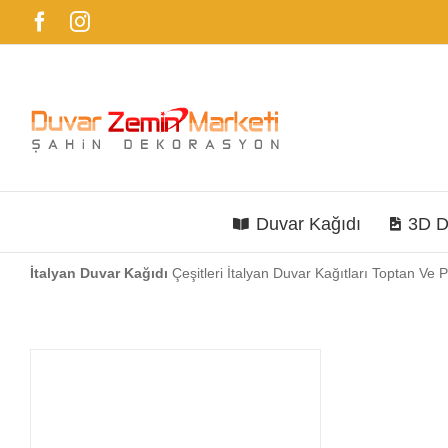
Skip
Facebook
Instagram
to
content
Duvar Kağıdı
3D D
İtalyan Duvar Kağıdı
Çeşitleri İtalyan Duvar Kağıtları Toptan 