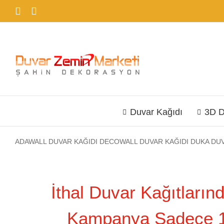
Skip
Facebook
Instagram
to
content
Duvar Kağıdı
3D D
ADAWALL DUVAR KAĞIDI
DECOWALL DUVAR KAĞIDI
DUKA DUV
İthal Duvar Kağıtları
Kampanya Sadece 