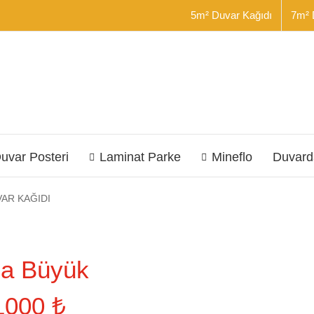
5m² Duvar Kağıdı
7m² 
uvar Posteri
Laminat Parke
Mineflo
Duvard
AR KAĞIDI
nda Büyük
1000 ₺