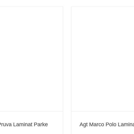
TerraClick v4 Lami
Agt Marco Polo Laminat Parke
Pruva Laminat Parke
Agt Marco Polo Lamin