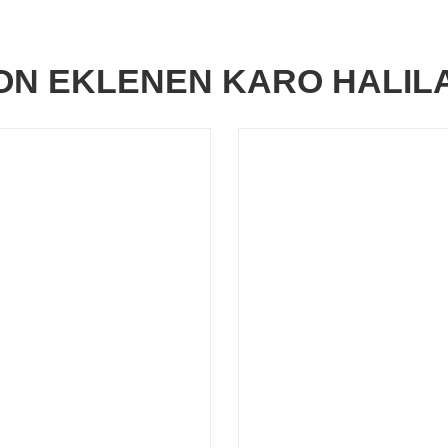
ON EKLENEN KARO HALIL
alt Sdn Creations Coral Lines Karo
İncati Myriad Ka
Halı