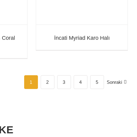
 Coral
İncati Myriad Karo Halı
ı
1
2
3
4
5
Sonraki
RKE