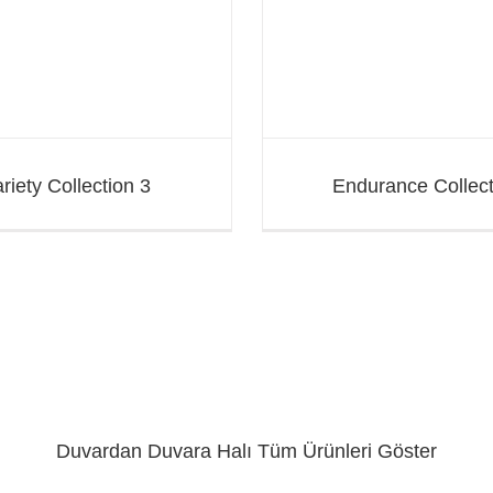
Protokol Halı Kol
riety Collection 3
Endurance Collect
Duvardan Duvara Halı
Tüm Ürünleri Göster