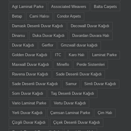
Agt Laminat Parke
Associated Weavers
Balta Carpets
Betap
Cami Halısı
Condor Arpets
Damask Desenli Duvar Kağıdı
Decowall Duvar Kağıdı
Dinarsu
Duka Duvar Kağıdı
Duvardan Duvara Halı
Duvar Kağıdı
Gerflor
Gmzwall duvar kağıdı
Golden Duvar Kağıdı
ITC
Karo Halı
Laminat Parke
Maxwall Duvar Kağıdı
Mineflo
Perde Sistemleri
Ravena Duvar Kağıdı
Sade Desenli Duvar Kağıdı
Sade Desenli Duvar Kağıdı
Samur
Simli Duvar Kağıdı
Som Duvar Kağıdı
Taş Desenli Duvar Kağıdı
Vario Laminat Parke
Vertu Duvar Kağıdı
Yerli Duvar Kağıdı
Çamsan Laminat Parke
Çim Halı
Çizgili Duvar Kağıdı
Çiçek Desenli Duvar Kağıdı