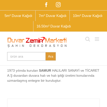
Skip
Facebook
Instagram
to
content
5m² Duvar Kağıdı
7m² Duvar Kağıdı
10m² Duvar Kağıdı
16.50m² Duvar Kağıdı
Search
for:
1973 yılında kurulan
SAMUR
HALILARI SANAYİ ve TİCARET
A.Ş duvardan duvara halı ve halı ipliği üretimi konularında
uzmanlaşmış entegre bir kuruluştur.